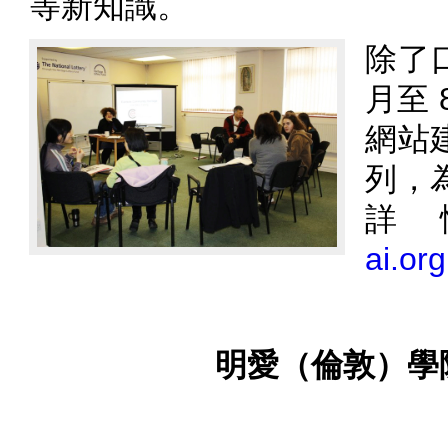
等新知識。
除了口
月至
網站
列，
ai.or
明愛（倫敦）學