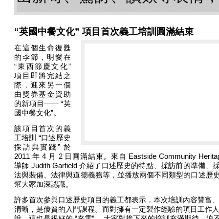
“英國中餐文化” 項目首次義工培訓圓滿結束
在這個生命復甦
的季節，明愛在
“東西節慶文化”
項目即將完結之
際，迎來另一個
由獎券基金資助
的新項目—— “英
國中餐文化”。
該項目首次的義
工培訓 “口述歷史
採訪與實踐” 於
2011 年 4 月 2 日圓滿結束。來自 Eastside Community Herita
導師 Judith Garfield 介紹了口述歷史的特點、採訪前的準備、
法與裝備、法律與道德義務等，並播放兩個不同類型的口述歷
幫大家加深認識。
許多首次參與口述歷史項目的義工都表示，本次培訓內容豐富
清晰，是優質的入門課程。而對擁有一定製作經驗的項目工作
說，這也是很好的 “充電” 。大家對接下來的培訓充滿期待，迫