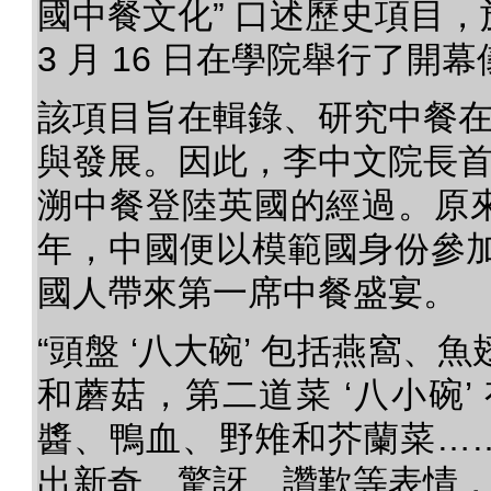
國中餐文化” 口述歷史項目，於 
3 月 16 日在學院舉行了開
該項目旨在輯錄、研究中餐
與發展。因此，李中文院長
溯中餐登陸英國的經過。原來早
年，中國便以模範國身份參
國人帶來第一席中餐盛宴。
“頭盤 ‘八大碗’ 包括燕窩
和蘑菇，第二道菜 ‘八小碗
醬、鴨血、野雉和芥蘭菜……
出新奇、驚訝、讚歎等表情，對