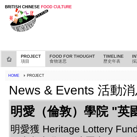
BRITISH CHINESE
FOOD CULTURE
PROJECT
FOOD FOR THOUGHT
TIMELINE
I
項目
食物迷思
歷史年表
採
HOME
PROJECT
News & Events 活動
明愛（倫敦）學院 "英
明愛獲 Heritage Lottery Fu