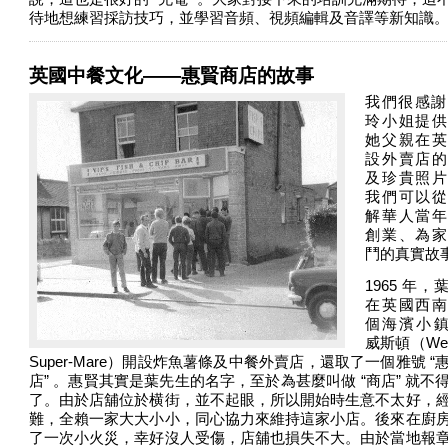
待地想練習採訪技巧，並學習音頻、視頻編輯及音譯等新知識
英國中餐文化——惠賢商店的故事
我們很感謝
玲小姐提供
她父親在英
設外賣店的
及珍貴照片
我們可以從
解華人當年
創業、為家
鬥的真實故
1965 年，
在英國西南
個海濱小鎮
威斯頓（Wes
Super-Mare）開設炸魚薯條及中餐外賣店，還取了一個雅號 “
店” 。惠賢其實是葉先生的名字，至於為甚麼叫做 “商店” 就不
了。由於店舖位於横街，並不起眼，所以開始時生意不太好，
難，全賴一家大大小小，同心協力來維持這家小店。後來在廚
了一次小火災，幸好沒人受傷，店舖也損失不大。由於當地報