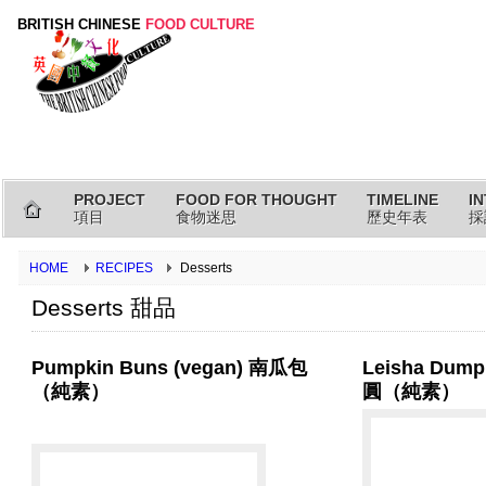
BRITISH CHINESE
FOOD CULTURE
PROJECT
FOOD FOR THOUGHT
TIMELINE
I
項目
食物迷思
歷史年表
採
HOME
RECIPES
Desserts
Desserts 甜品
Pumpkin Buns (vegan) 南瓜包
Leisha Dump
（純素）
圓（純素）