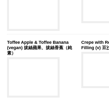
Toffee Apple & Toffee Banana
Crepe with R
(vegan) 拔絲蘋果、拔絲香蕉（純
Filling (v
素）