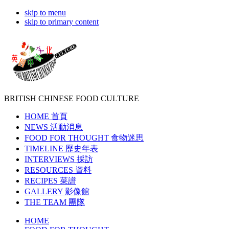
skip to menu
skip to primary content
BRITISH CHINESE
FOOD CULTURE
HOME
首頁
NEWS
活動消息
FOOD FOR THOUGHT
食物迷思
TIMELINE
歷史年表
INTERVIEWS
採訪
RESOURCES
資料
RECIPES
菜譜
GALLERY
影像館
THE TEAM
團隊
HOME