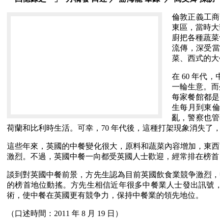
倫敦正義工商
東區，當時大
廚把各種蔬菜
流傳，深受當
菜、西式的大
在 60 年
一輪生意。而
每家餐館都是
生每月到東倫
亂，警察也管
荷蘭和比利時生活。可幸，70 年代後，這種打架現象消失了
這些年來，英國的中餐變化很大，原料和蔬菜內容增加，東西
激烈。不過，英國中餐一向都受英國人士歡迎，經常排在榜首
談到對英國中餐前景，方先生認為目前英國飲食業競争激烈，
的榜首地位動搖。方先生相信近年很多中餐業人士發出訊號
術，使中餐在英國更有競争力，保持中餐業的領先地位。
（口述時間：2011 年 8 月 19 日）