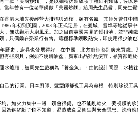
有一款「美國炒麵」，是以麵粉搓製成筷子粗細的麵條，佐以
。當年曾有一位老華僑做「美國炒麵」給周先生品嘗，周先生覺
在香港大埔先後經營大排檔與酒樓，頗有名氣；其師兄曾任中
 1986 年初到英國，2003 年正式定居，在曼城、雪埠等地
大，無法顯示大廚風采。加之目前英國常見的鑊很薄，並非純
鑊，只偶爾在榮業行有售。這種標準鑊吸熱快，即使用很少油也
年曆史，廚具也發展得好。在中國，北方廚師都到廣東買鑊。
但有些廚具，例如不銹鋼油盆，廣東出品雖然便宜，品質卻遜於
運水爐頭，被周先生戲稱為「養金魚」：由於設計問題，水槽
自己的行業。日本廚師、髮型師都視工具為命根，特別珍視工
不均。如火力集中一邊，鑊會很傷。也不能亂給火，要視鑊的承
，因為鋼絲斷了也不知道，易造成食品衛生與安全隱患。洗時應