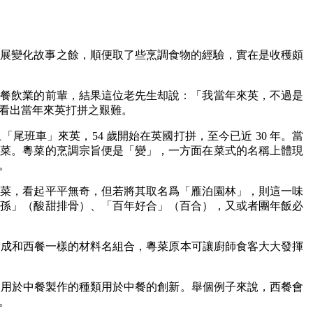
發展變化故事之餘，順便取了些烹調食物的經驗，實在是收穫頗
做餐飲業的前輩，結果這位老先生却說：「我當年來英，不過是
看出當年來英打拼之艱難。
班車」來英，54 歲開始在英國打拼，至今已近 30 年。當
粵菜。粵菜的烹調宗旨便是「變」，一方面在菜式的名稱上體現
。
青菜，看起平平無奇，但若將其取名爲「雁泊園林」，則這一味
千孫」（酸甜排骨）、「百年好合」（百合），又或者團年飯必
用成和西餐一樣的材料名組合，粵菜原本可讓廚師食客大大發揮
適用於中餐製作的種類用於中餐的創新。舉個例子來說，西餐會
。