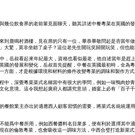
與幾位飲食界的老前輩見面聊天，聽其詳述中餐粵菜在英國的
來到鹿鳴村酒樓，見在席的只有一位，畢恭畢敬問起是否當年
」大驚，莫非坐錯了桌子？這位老先生開玩笑歸開玩笑，但也能
中，岳叔看起來年紀最大，資格也看似最老，他自述當年是趕上「尾
英國的發展和變化，岳叔首先提醒，中餐在英國最初時，全為
一方面，才是根據環境和材料的條件改變粵菜的調味和製作方式
程中，深覺粵菜菜式名稱當中有很大的學問，例如一味鴨肉炒
文化意境。這令我想起廣府人都講究意頭，婚宴上必有「百子
的餐館業主亦出於適應西人顧客習慣的需要，將菜式名統統運
不能爲中餐所用，例如西餐醬料名目衆多，便有利於選擇其中
現在的倫敦粵菜，也會吸收這一調味方法，中西合璧打造新菜式