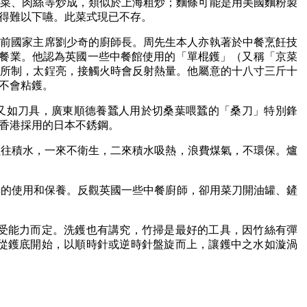
芽菜、肉絲等炒成，類似於上海粗炒；麵條可能是用美國麵粉製
得難以下嚥。此菜式現已不存。
國前國家主席劉少奇的廚師長。周先生本人亦執著於中餐烹飪技
從事中餐業。他認為英國一些中餐館使用的「單棍鑊」（又稱「京菜
鐵所制，太鋥亮，接觸火時會反射熱量。他屬意的十八寸三斤十
不會粘鑊。
又如刀具，廣東順德養蠶人用於切桑葉喂蠶的「桑刀」特別鋒
香港採用的日本不銹鋼。
往往積水，一來不衛生，二來積水吸熱，浪費煤氣，不環保。爐
具的使用和保養。反觀英國一些中餐廚師，卻用菜刀開油罐、鏟
受能力而定。洗鑊也有講究，竹掃是最好的工具，因竹絲有彈
從鑊底開始，以順時針或逆時針盤旋而上，讓鑊中之水如漩渦