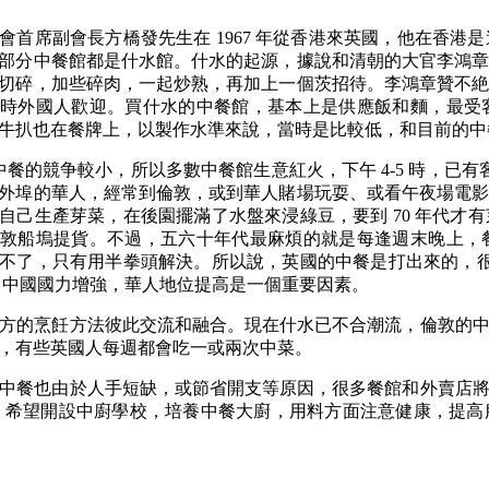
會首席副會長方橋發先生在 1967 年從香港來英國，他在香
部分中餐館都是什水館。什水的起源，據說和清朝的大官李鴻
切碎，加些碎肉，一起炒熟，再加上一個茨招待。李鴻章贊不
時外國人歡迎。買什水的中餐館，基本上是供應飯和麵，最受
牛扒也在餐牌上，以製作水準來說，當時是比較低，和目前的中
代，中餐的競争較小，所以多數中餐館生意紅火，下午 4-5 時，已
外埠的華人，經常到倫敦，或到華人賭場玩耍、或看午夜場電
自己生產芽菜，在後園擺滿了水盤來浸綠豆，要到 70 年代才
敦船塢提貨。不過，五六十年代最麻煩的就是每逢週末晚上，
不了，只有用半拳頭解決。所以說，英國的中餐是打出來的，很多
，中國國力增強，華人地位提高是一個重要因素。
方的烹飪方法彼此交流和融合。現在什水已不合潮流，倫敦的
，有些英國人每週都會吃一或兩次中菜。
中餐也由於人手短缺，或節省開支等原因，很多餐館和外賣店
，希望開設中廚學校，培養中餐大廚，用料方面注意健康，提高