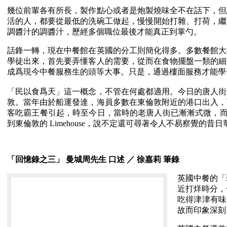
幾位前輩各有所長，製作點心或者是炮製燒味全不在話下，但
活的人，都要從最低的洗碗工做起，慢慢開始打雜、打荷，繼
調醬汁的調醬汁，歷經多個職位最後才能真正到掌勺。
話鋒一轉，現在中餐館在英國的分工則簡化得多。多數餐館大
學徒出來，首先要弄懂客人的需要，從而在食物擺盤一類的細
成爲現今中餐服務生的頭等大事。只是，通過樓面服務才能學
「民以食爲天」這一概念，不管在何處都適用。今日的唐人街
敦。當年由於船運發達，海員多數在東倫敦附近的港口出入，
客吃霸王餐引起，時至今日，當時的老唐人街已漸漸式微，而位
到東倫敦的 Limehouse，說不定還可尋著令人不易察覺的昔日
「回憶錄之三」 曼城周先生 口述 ／ 徐嘉莉 筆錄
英國中餐的「
近打烊時分，
吃得津津有味
故而印象深刻