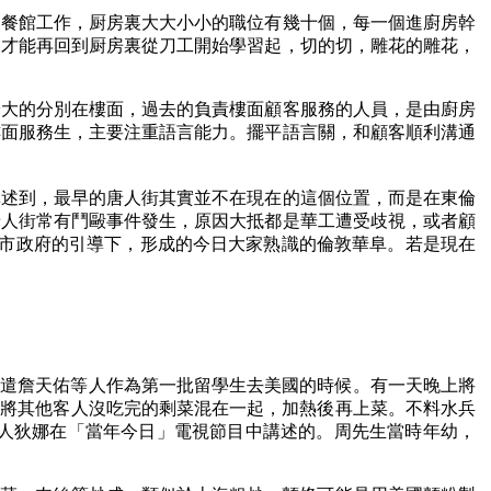
中餐館工作，厨房裏大大小小的職位有幾十個，每一個進廚房幹
白才能再回到厨房裏從刀工開始學習起，切的切，雕花的雕花，
最大的分別在樓面，過去的負責樓面顧客服務的人員，是由廚房
樓面服務生，主要注重語言能力。擺平語言關，和顧客順利溝通
講述到，最早的唐人街其實並不在現在的這個位置，而是在東倫
唐人街常有鬥毆事件發生，原因大抵都是華工遭受歧視，或者顧
倫敦市政府的引導下，形成的今日大家熟識的倫敦華阜。若是現在
派遣詹天佑等人作為第一批留學生去美國的時候。有一天晚上將
有將其他客人沒吃完的剩菜混在一起，加熱後再上菜。不料水兵
港藝人狄娜在「當年今日」電視節目中講述的。周先生當時年幼，