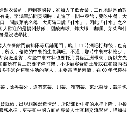
港是造製衣業的，但到英國後，卻加入了飲食業，工作地點是倫敦
章有關。李鴻章訪問英國時，走進了一間中餐館，要吃中餐，大
絶口，問該菜的名稱，大廚隨口說「什水」，因此「什水」之名
客人歡迎的是揚州炒飯、甜酸肉球、炸大蝦、咖喱、芽菜和什
餐是沒法攀比。
有客人在餐館門前排隊等店鋪開門，晚上 11 時酒吧打烊後，也有
影，所以，倫敦的中餐館生意興旺。不過，那時中餐材料較少，
有芽菜廠送貨，有些中餐材料也要托海員從亞洲帶來，所以方先
餐館所有員工都要準備打架，不少顧客食霸王餐或在餐館內搗
不適合這種生活的華人，主要當時是港僑，在 60 年代遷往
中菜，除粵菜外，還有京菜、川菜、湖南菜、東北菜等，競争也
將貨就價，出現粗製濫造情況，所以部份中餐的水準下降，中餐
服務水準，更要和中國方面的專業人士互相交流學習，增加技