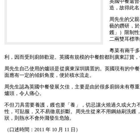
英國中餐還曾
造，故得此名
周先生的父親
藝的鑽研，於
鑊」）限制性
二兩雙耳標準
粵菜有兩千多
利，因而受到廚師歡迎。英國有規模的中餐館都到廣東訂貨，
周先生自己使用的爐頭是從廣東深圳購置的。英國現有的中餐
面應有一定的傾斜角度，便於積水流走。
周先生認為英國中餐發展欠佳，主要是由於很多廚師未有尊重
爐頭，令人痛心。
不但刀具需要養護，鑊也要「養」，切忌讓火燒過久或火力
性，可貼服，又不易徹底折斷。周先生從來不用鋼絲刷洗鑊
狀，則熱水不會外濺發生危險。
（口述時間：2011 年 10 月 11 日）