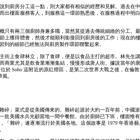
說到廚房分工這一點，則大家都有相似的經歷和見解。過去在
而出樓面服務客人，到服務這一環節熟悉後，在服務過程中明
概只有兩三個廚師身兼多職，當然莫提過去傳統細緻的分工。
節上獲得體會，然後才能順利銜接回到廚房後的工作；現在的
習到的細節已經無法與廚房製作環節聯繫起來。
主街上食肆林立，除了食肆，便是以食品主打的超市。林先生
而商業尤其是飲食業漸漸集結，慢慢形成唐人街。據說當年的
於 Soho 這附近的原紅燈區，是第二次世界大戰之後，在
華風。
雜碎」菜式是從美國傳來的。雜碎起源於大約一百年前，中國
一批美國水兵光顧當地一間中餐館。由於廚師已下班，樓面惟
，「雜碎」遂逐漸流行於美國各地。這個故事是 1979 年香
。